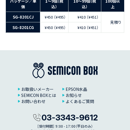
パッケージ／単
1〜9個（税
10〜99個（税
100個以
価
込）
込）
上
SG-8201CJ
¥450 （¥495）
¥410 （¥451）
見積り
SG-8201CG
¥450 （¥495）
¥410 （¥451）
お取扱いメーカー
EPSON水晶
SEMICON BOXとは
お知らせ
お問い合わせ
よくあるご質問
03-3343-9612
［受付時間］ 9：00 - 17：00（平日のみ）