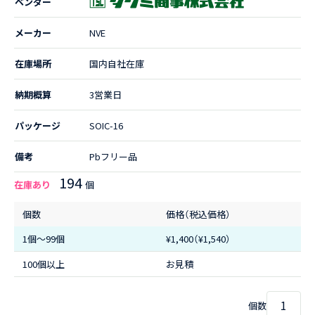
ベンダー
メーカー
NVE
在庫場所
国内自社在庫
納期概算
3営業日
パッケージ
SOIC-16
備考
Pbフリー品
194
在庫あり
個
個数
価格（税込価格）
1個〜99個
¥1,400（¥1,540）
100個以上
お見積
個数