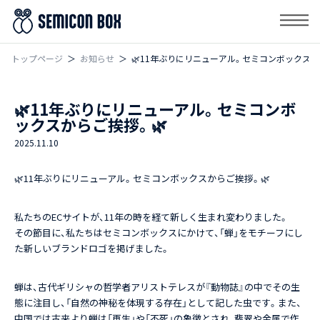
トップページ
お知らせ
🌿11年ぶりにリニューアル。セミコンボックスか
🌿11年ぶりにリニューアル。セミコンボ
ックスからご挨拶。🌿
2025.11.10
🌿11年ぶりにリニューアル。セミコンボックスからご挨拶。🌿
私たちのECサイトが、11年の時を経て新しく生まれ変わりました。
その節目に、私たちはセミコンボックスにかけて、「蝉」をモチーフにし
た新しいブランドロゴを掲げました。
蝉は、古代ギリシャの哲学者アリストテレスが『動物誌』の中でその生
態に注目し、「自然の神秘を体現する存在」として記した虫です。また、
中国では古来より蝉は「再生」や「不死」の象徴とされ、翡翠や金属で作