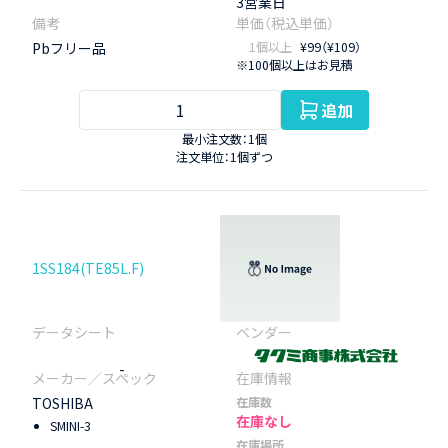
3営業日
Pbフリー品
1個以上
¥99（¥109）
※100個以上はお見積
追加
最小注文数：1個
注文単位：1個ずつ
1SS184(TE85L.F)
-
TOSHIBA
在庫数
在庫なし
SMINI-3
在庫場所