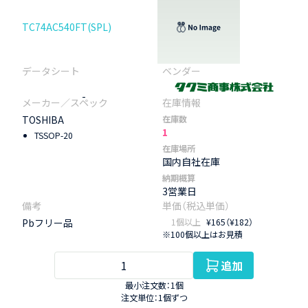
TC74AC540FT(SPL)
-
TOSHIBA
在庫数
1
TSSOP-20
在庫場所
国内自社在庫
納期概算
3営業日
Pbフリー品
1個以上
¥165（¥182）
※100個以上はお見積
追加
最小注文数：1個
注文単位：1個ずつ