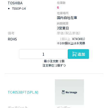
TOSHIBA
在庫数
6
TSSOP-14
在庫場所
国内自社在庫
納期概算
3営業日
ROHS
1個以上
¥74（¥81）
※100個以上はお見積
追加
最小注文数：1個
注文単位：1個ずつ
TC4053BFT(SPL.N)