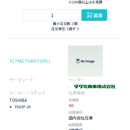
※100個以上はお見積
追加
最小注文数：1個
注文単位：1個ずつ
TC74ACT540FT(SPL)
-
TOSHIBA
在庫数
98
TSSOP-20
在庫場所
国内自社在庫
納期概算