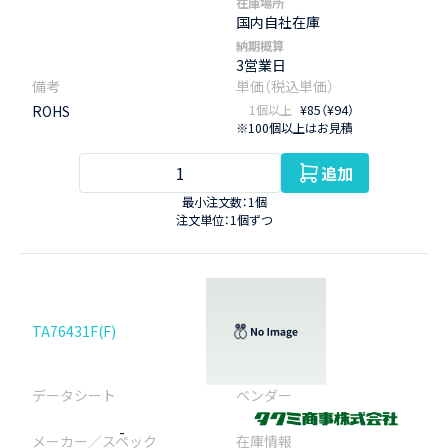
在庫場所
国内自社在庫
納期概算
3営業日
ROHS
1個以上
¥85（¥94）
※100個以上はお見積
追加
最小注文数：1個
注文単位：1個ずつ
TA76431F(F)
-