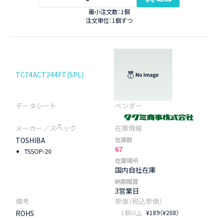
最小注文数：1個
注文単位：1個ずつ
TC74ACT244FT(SPL)
-
TOSHIBA
在庫数
67
TSSOP-20
在庫場所
国内自社在庫
納期概算
3営業日
ROHS
1個以上
¥189（¥208）