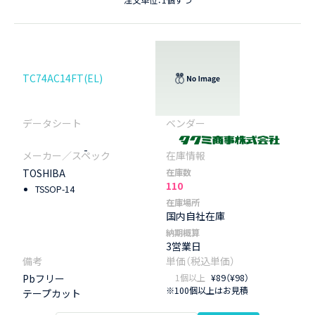
注文単位：1個ずつ
TC74AC14FT(EL)
-
TOSHIBA
在庫数
110
TSSOP-14
在庫場所
国内自社在庫
納期概算
3営業日
Pbフリー
1個以上
¥89（¥98）
※100個以上はお見積
テープカット