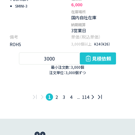
6,000
SMINI-3
在庫場所
国内自社在庫
納期概算
3営業日
ROHS
3,000個以上
¥24（¥26）
見積依頼
最小注文数：3,000個
注文単位：3,000個ずつ
1
2
3
4
...
114