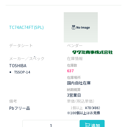
TC74AC74FT(SPL)
-
TOSHIBA
在庫数
637
TSSOP-14
在庫場所
国内自社在庫
納期概算
3営業日
Pbフリー品
1個以上
¥78（¥86）
※100個以上はお見積
追加