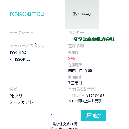
TC74AC541FT(EL)
-
TOSHIBA
在庫数
546
TSSOP-20
在庫場所
国内自社在庫
納期概算
3営業日
Pbフリー
1個以上
¥170（¥187）
※100個以上はお見積
テープカット
追加
最小注文数：1個