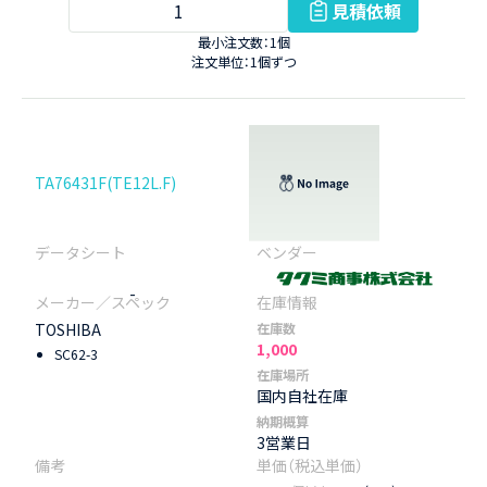
見積依頼
最小注文数：1個
注文単位：1個ずつ
TA76431F(TE12L.F)
-
TOSHIBA
在庫数
1,000
SC62-3
在庫場所
国内自社在庫
納期概算
3営業日