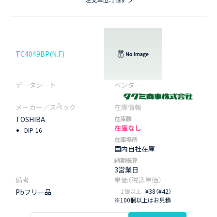
注文単位：1個ずつ
TC4049BP(N.F)
-
TOSHIBA
在庫数
在庫なし
DIP-16
在庫場所
国内自社在庫
納期概算
3営業日
Pbフリー品
1個以上
¥38（¥42）
※100個以上はお見積