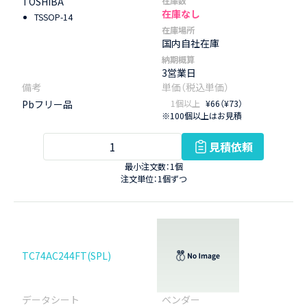
TOSHIBA
在庫数
在庫なし
TSSOP-14
在庫場所
国内自社在庫
納期概算
3営業日
Pbフリー品
1個以上
¥66（¥73）
※100個以上はお見積
見積依頼
最小注文数：1個
注文単位：1個ずつ
TC74AC244FT(SPL)