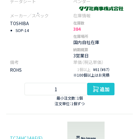
-
TOSHIBA
在庫数
384
SOP-14
在庫場所
国内自社在庫
納期概算
3営業日
ROHS
1個以上
¥61（¥67）
※100個以上はお見積
追加
最小注文数：1個
注文単位：1個ずつ
TC74HC14AF(F)