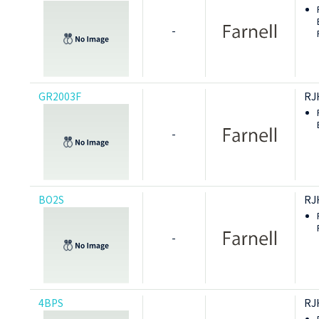
-
GR2003F
RJ
-
BO2S
RJ
-
4BPS
RJ