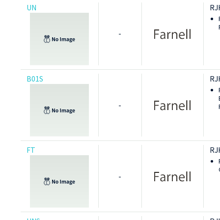
UN
RJ
-
B01S
RJ
-
FT
RJ
-