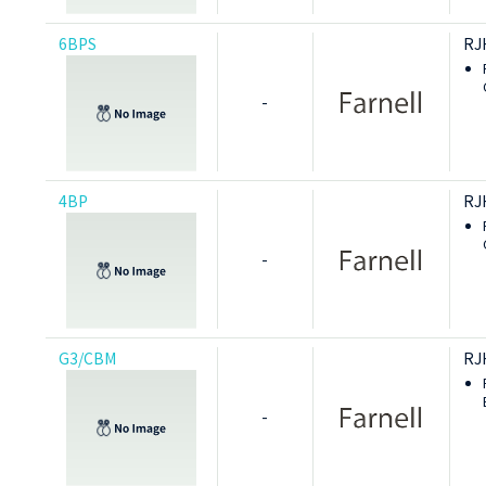
6BPS
RJ
-
4BP
RJ
-
G3/CBM
RJ
-