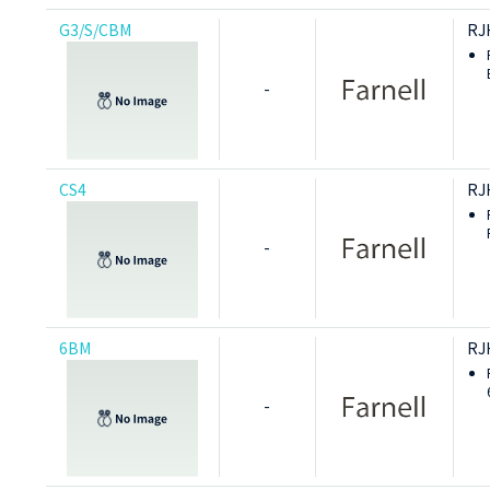
G3/S/CBM
RJ
-
CS4
RJ
-
6BM
RJ
-