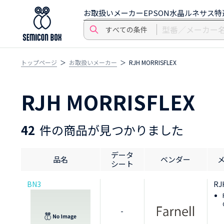
お取扱いメーカー
EPSON水晶
ルネサス特
トップページ
お取扱いメーカー
RJH MORRISFLEX
RJH MORRISFLEX
42
件の商品が見つかりました
データ
品名
ベンダー
シート
BN3
RJ
-