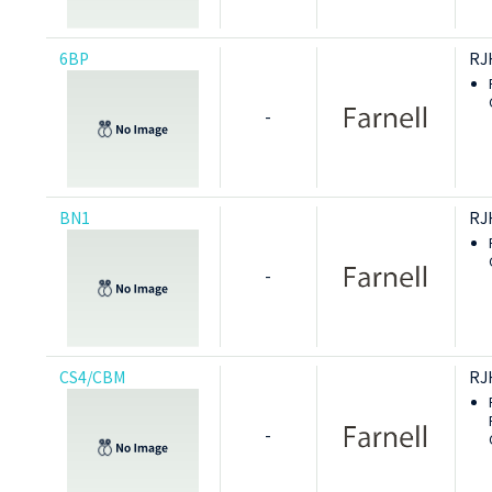
6BP
RJ
-
BN1
RJ
-
CS4/CBM
RJ
-