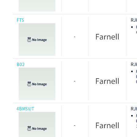
FTS
RJ
-
B02
RJ
-
4BMSV/T
RJ
-