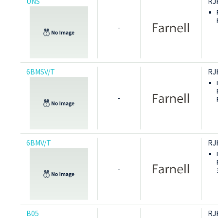
UNS
RJ
-
6BMSV/T
RJ
-
6BMV/T
RJ
-
B05
RJ