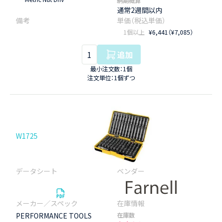
納期概算
通常2週間以内
1個以上
¥6,441（¥7,085）
追加
最小注文数：1個
注文単位：1個ずつ
W1725
PERFORMANCE TOOLS
在庫数