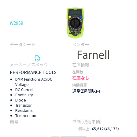
W2969
PERFORMANCE TOOLS
在庫数
在庫なし
DMM Functions:AC/DC
Voltage
納期概算
DC Current
通常2週間以内
Continuity
Diode
Transistor
Resistance
Temperature
1個以上
¥5,612（¥6,173）