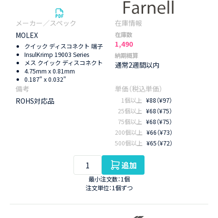
MOLEX
在庫数
1,490
クイック ディスコネクト 端子
InsulKrimp 19003 Series
納期概算
メス クイック ディスコネクト
通常2週間以内
4.75mm x 0.81mm
0.187" x 0.032"
ROHS対応品
1個以上
¥88（¥97）
25個以上
¥68（¥75）
75個以上
¥68（¥75）
200個以上
¥66（¥73）
500個以上
¥65（¥72）
追加
最小注文数：1個
注文単位：1個ずつ