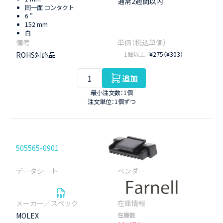
通常2週間以内
同一面 コンタクト
6 "
152 mm
白
ROHS対応品
1個以上
¥275（¥303）
追加
最小注文数：1個
注文単位：1個ずつ
505565-0901
MOLEX
在庫数