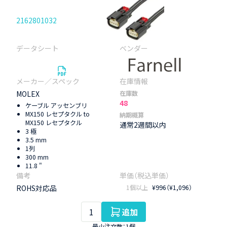
2162801032
MOLEX
在庫数
48
ケーブル アッセンブリ
MX150 レセプタクル to
納期概算
MX150 レセプタクル
通常2週間以内
3 極
3.5 mm
1列
300 mm
11.8 "
ROHS対応品
1個以上
¥996（¥1,096）
追加
最小注文数：1個