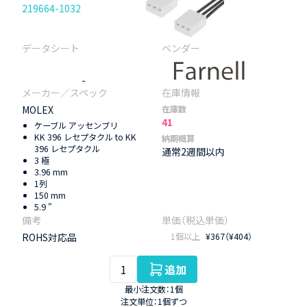
219664-1032
-
MOLEX
在庫数
41
ケーブル アッセンブリ
KK 396 レセプタクル to KK
納期概算
396 レセプタクル
通常2週間以内
3 極
3.96 mm
1列
150 mm
5.9 "
ROHS対応品
1個以上
¥367（¥404）
追加
最小注文数：1個
注文単位：1個ずつ