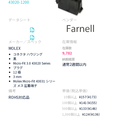
43020-1200
MOLEX
在庫数
9,782
コネクタ ハウジング
黒
納期概算
Micro-Fit 3.0 43020 Series
通常2週間以内
プラグ
12 極
3 mm
Molex Micro-Fit 43031 シリー
ズ メス 圧着端子
ROHS対応品
10個以上
¥157（¥173）
100個以上
¥141（¥155）
500個以上
¥133（¥146）
1,000個以上
¥124（¥136）