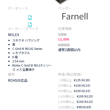
MOLEX
在庫数
12,006
コネクタ ハウジング
黒
納期概算
C-Grid III 90142 Series
通常2週間以内
レセプタクル
8 極
2.54 mm
Molex C-Grid III 90119 シリー
ズ メス 圧着端子
ROHS対応品
10個以上
¥125（¥138）
100個以上
¥100（¥110）
500個以上
¥100（¥110）
1,000個以上
¥100（¥110）
2,000個以上
¥100（¥110）
3,000個以上
¥99（¥109）