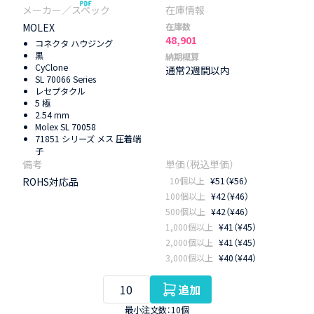
MOLEX
在庫数
48,901
コネクタ ハウジング
黒
納期概算
CyClone
通常2週間以内
SL 70066 Series
レセプタクル
5 極
2.54 mm
Molex SL 70058
71851 シリーズ メス 圧着端
子
ROHS対応品
10個以上
¥51（¥56）
100個以上
¥42（¥46）
500個以上
¥42（¥46）
1,000個以上
¥41（¥45）
2,000個以上
¥41（¥45）
3,000個以上
¥40（¥44）
追加
最小注文数：10個