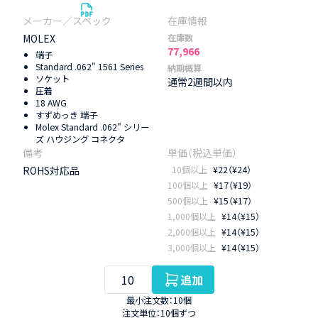
MOLEX
在庫数
77,966
端子
Standard .062" 1561 Series
納期概算
ソケット
通常2週間以内
圧着
18 AWG
すずめっき 端子
Molex Standard .062" シリー
ズ ハウジング コネクタ
ROHS対応品
10個以上
¥22（¥24）
100個以上
¥17（¥19）
500個以上
¥15（¥17）
1,000個以上
¥14（¥15）
2,000個以上
¥14（¥15）
3,000個以上
¥14（¥15）
追加
最小注文数：10個
注文単位：10個ずつ