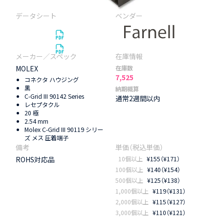
MOLEX
在庫数
7,525
コネクタ ハウジング
黒
納期概算
C-Grid III 90142 Series
通常2週間以内
レセプタクル
20 極
2.54 mm
Molex C-Grid III 90119 シリー
ズ メス 圧着端子
ROHS対応品
10個以上
¥155（¥171）
100個以上
¥140（¥154）
500個以上
¥125（¥138）
1,000個以上
¥119（¥131）
2,000個以上
¥115（¥127）
3,000個以上
¥110（¥121）