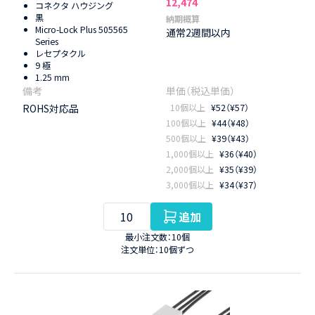
12,474
コネクタ ハウジング
黒
納期概算
Micro-Lock Plus 505565
通常2週間以内
Series
レセプタクル
9 極
1.25 mm
ROHS対応品
10個以上
¥52（¥57）
100個以上
¥44（¥48）
500個以上
¥39（¥43）
1,000個以上
¥36（¥40）
2,000個以上
¥35（¥39）
3,000個以上
¥34（¥37）
追加
最小注文数：10個
注文単位：10個ずつ