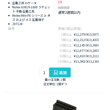
13
圧着工具 ロケータ
Molex 63819-1000 ラチェッ
納期概算
ト 手動 圧着工具
通常2週間以内
Molex Mini-Fit シリーズ Jr. オ
ス および メス 圧着端子
207128
1個以上
¥12,279（¥13,507）
5個以上
¥12,212（¥13,433）
10個以上
¥12,145（¥13,360）
25個以上
¥12,077（¥13,285）
50個以上
¥12,010（¥13,211）
100個以上
¥11,942（¥13,136）
追加
最小注文数：1個
注文単位：1個ずつ