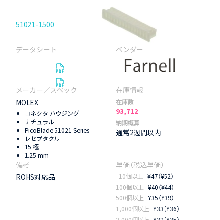
51021-1500
MOLEX
在庫数
93,712
コネクタ ハウジング
ナチュラル
納期概算
PicoBlade 51021 Series
通常2週間以内
レセプタクル
15 極
1.25 mm
ROHS対応品
10個以上
¥47（¥52）
100個以上
¥40（¥44）
500個以上
¥35（¥39）
1,000個以上
¥33（¥36）
2,000個以上
¥32（¥35）