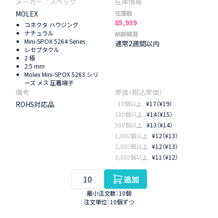
MOLEX
在庫数
85,939
コネクタ ハウジング
ナチュラル
納期概算
Mini-SPOX 5264 Series
通常2週間以内
レセプタクル
2 極
2.5 mm
Molex Mini-SPOX 5263 シリ
ーズ メス 圧着端子
ROHS対応品
10個以上
¥17（¥19）
100個以上
¥14（¥15）
500個以上
¥13（¥14）
1,000個以上
¥12（¥13）
2,000個以上
¥12（¥13）
3,000個以上
¥11（¥12）
追加
最小注文数：10個
注文単位：10個ずつ