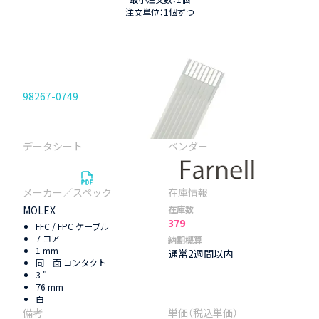
注文単位：1個ずつ
98267-0749
MOLEX
在庫数
379
FFC / FPC ケーブル
7 コア
納期概算
1 mm
通常2週間以内
同一面 コンタクト
3 "
76 mm
白