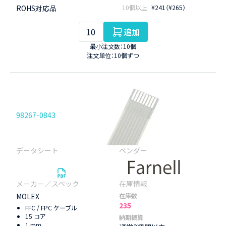
ROHS対応品
10個以上
¥241（¥265）
追加
最小注文数：10個
注文単位：10個ずつ
98267-0843
MOLEX
在庫数
235
FFC / FPC ケーブル
15 コア
納期概算
1 mm