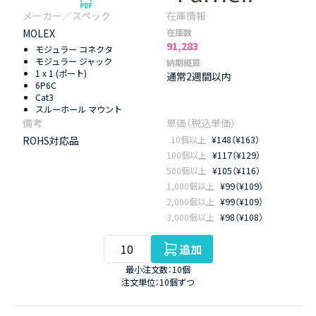
MOLEX
在庫数
91,283
モジュラー コネクタ
モジュラー ジャック
納期概算
1 x 1 (ポート)
通常2週間以内
6P6C
Cat3
スルーホール マウント
ROHS対応品
10個以上
¥148（¥163）
100個以上
¥117（¥129）
500個以上
¥105（¥116）
1,000個以上
¥99（¥109）
2,000個以上
¥99（¥109）
3,000個以上
¥98（¥108）
追加
最小注文数：10個
注文単位：10個ずつ