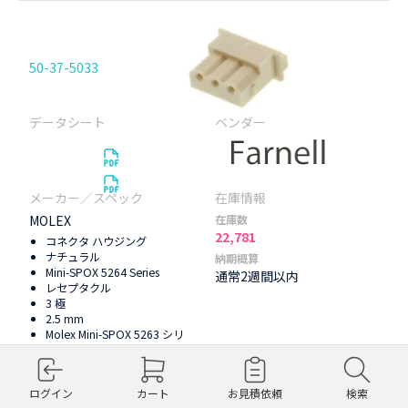
50-37-5033
MOLEX
在庫数
22,781
コネクタ ハウジング
ナチュラル
納期概算
Mini-SPOX 5264 Series
通常2週間以内
レセプタクル
3 極
2.5 mm
Molex Mini-SPOX 5263 シリ
ーズ メス 圧着 端子
ROHS対応品
10個以上
¥18（¥20）
ログイン
カート
お見積依頼
検索