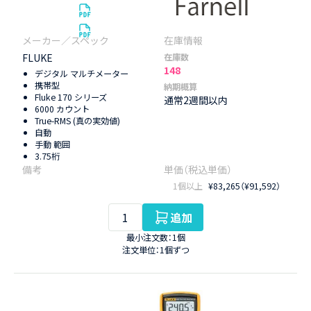
FLUKE
在庫数
148
デジタル マルチメーター
携帯型
納期概算
Fluke 170 シリーズ
通常2週間以内
6000 カウント
True-RMS (真の実効値)
自動
手動 範囲
3.75桁
1個以上
¥83,265（¥91,592）
追加
最小注文数：1個
注文単位：1個ずつ