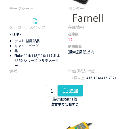
FLUKE
在庫数
12
テスト 付属部品
キャリーバッグ
納期概算
黒
通常2週間以内
Fluke 114/115/116/117 およ
び 50 シリーズ マルチメータ
ー
1個以上
¥15,184（¥16,702）
追加
最小注文数：1個
注文単位：1個ずつ