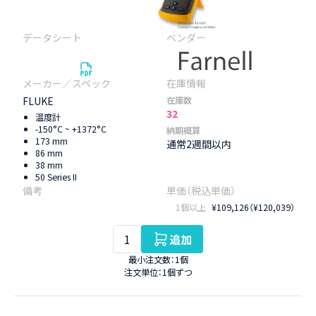
FLUKE
在庫数
32
温度計
-150°C ~ +1372°C
納期概算
173 mm
通常2週間以内
86 mm
38 mm
50 Series II
1個以上
¥109,126（¥120,039）
追加
最小注文数：1個
注文単位：1個ずつ