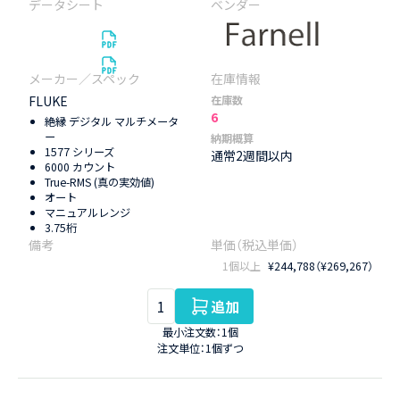
FLUKE
在庫数
6
絶縁 デジタル マルチメータ
ー
納期概算
1577 シリーズ
通常2週間以内
6000 カウント
True-RMS (真の実効値)
オート
マニュアルレンジ
3.75桁
1個以上
¥244,788（¥269,267）
追加
最小注文数：1個
注文単位：1個ずつ