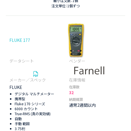
最小注文数：1個
注文単位：1個ずつ
FLUKE 177
FLUKE
在庫数
32
デジタル マルチメーター
携帯型
納期概算
Fluke 170 シリーズ
通常2週間以内
6000 カウント
True-RMS (真の実効値)
自動
手動 範囲
3.75桁