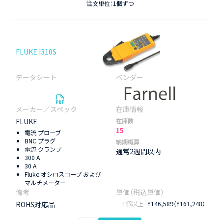
注文単位：1個ずつ
FLUKE I310S
FLUKE
在庫数
15
電流 プローブ
BNC プラグ
納期概算
電流 クランプ
通常2週間以内
300 A
30 A
Fluke オシロスコープ および
マルチメーター
ROHS対応品
1個以上
¥146,589（¥161,248）