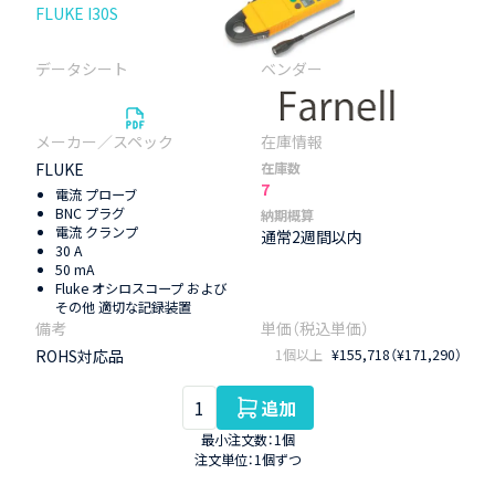
FLUKE I30S
FLUKE
在庫数
7
電流 プローブ
BNC プラグ
納期概算
電流 クランプ
通常2週間以内
30 A
50 mA
Fluke オシロスコープ および
その他 適切な記録装置
ROHS対応品
1個以上
¥155,718（¥171,290）
追加
最小注文数：1個
注文単位：1個ずつ