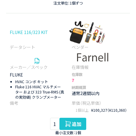
注文単位：1個ずつ
FLUKE 116/323 KIT
FLUKE
在庫数
7
HVAC コンボ キット
Fluke 116 HVAC マルチメー
納期概算
ター および 323 True-RMS (真
通常2週間以内
の実効値) クランプメーター
1個以上
¥100,327（¥110,360）
追加
最小注文数：1個