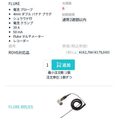
FLUKE
在庫数
6
電流 プローブ
4mm ダブル バナナ プラグ
納期概算
シュラウド付
通常2週間以内
電流 クランプ
30 A
50 mA
Fluke マルチメーター
レコーダー
ROHS対応品
1個以上
¥162,766（¥179,043）
追加
最小注文数：1個
注文単位：1個ずつ
FLUKE 805/ES