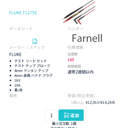
FLUKE TL175E
FLUKE
在庫数
165
テスト リード セット
テスト チップ プローブ
納期概算
4mm ランタン チップ
通常2週間以内
4mm 直角 バナナ プラグ
1kV
10A
黒/赤
1個以上
¥12,913（¥14,204）
追加
最小注文数：1個