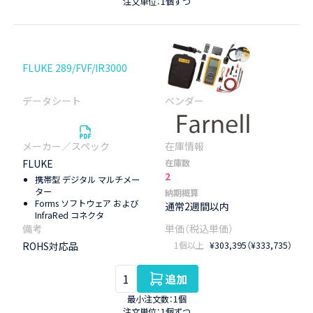
注文単位：1個ずつ
FLUKE 289/FVF/IR3000
FLUKE
在庫数
2
携帯型 デジタル マルチメー
ター
納期概算
Forms ソフトウェア および
通常2週間以内
InfraRed コネクタ
ROHS対応品
1個以上
¥303,395（¥333,735）
追加
最小注文数：1個
注文単位：1個ずつ