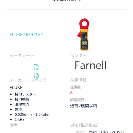
FLUKE 1630-2 FC
FLUKE
在庫数
6
接地テスター
接地抵抗
納期概算
漏洩電流
通常2週間以内
電流
0.025ohm ~ 1.5kohm
1 kHz
1個以上
¥500,319（¥550,351）