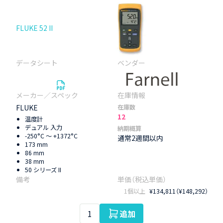
FLUKE 52 II
FLUKE
在庫数
12
温度計
デュアル 入力
納期概算
-250°C ～ +1372°C
通常2週間以内
173 mm
86 mm
38 mm
50 シリーズ II
1個以上
¥134,811（¥148,292）
追加