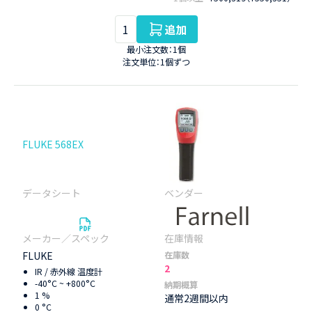
追加
最小注文数：1個
注文単位：1個ずつ
FLUKE 568EX
FLUKE
在庫数
2
IR / 赤外線 温度計
-40°C ~ +800°C
納期概算
1 %
通常2週間以内
0 °C