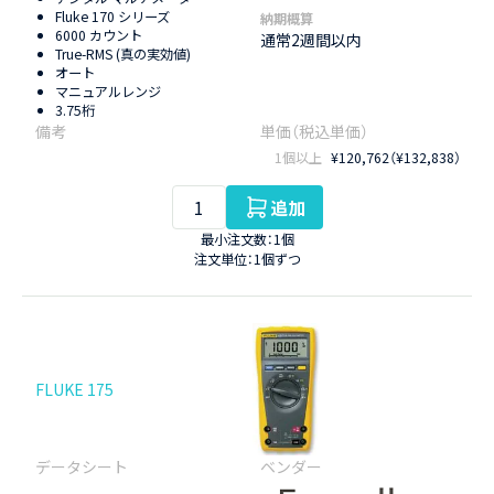
Fluke 170 シリーズ
納期概算
6000 カウント
通常2週間以内
True-RMS (真の実効値)
オート
マニュアルレンジ
3.75桁
1個以上
¥120,762（¥132,838）
追加
最小注文数：1個
注文単位：1個ずつ
FLUKE 175