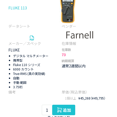
FLUKE 113
FLUKE
在庫数
73
デジタル マルチメーター
携帯型
納期概算
Fluke 110 シリーズ
通常2週間以内
6000 カウント
True-RMS (真の実効値)
自動
手動 範囲
3.75桁
1個以上
¥45,268（¥49,795）
追加