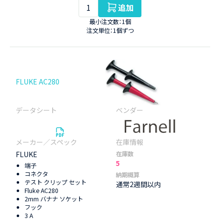
追加
最小注文数：1個
注文単位：1個ずつ
FLUKE AC280
FLUKE
在庫数
5
端子
コネクタ
納期概算
テスト クリップ セット
通常2週間以内
Fluke AC280
2mm バナナ ソケット
フック
3 A