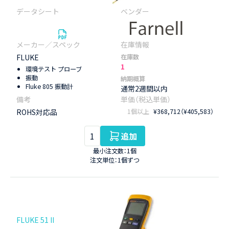
FLUKE
在庫数
1
環境テスト プローブ
振動
納期概算
Fluke 805 振動計
通常2週間以内
ROHS対応品
1個以上
¥368,712（¥405,583）
追加
最小注文数：1個
注文単位：1個ずつ
FLUKE 51 II