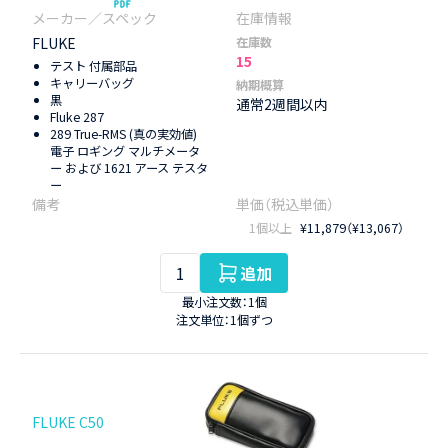
FLUKE
在庫数
15
テスト 付属部品
キャリーバッグ
納期概算
黒
通常2週間以内
Fluke 287
289 True-RMS (真の実効値)
電子 ロギング マルチメータ
ー および 1621 アース テスタ
ー
1個以上
¥11,879（¥13,067）
追加
最小注文数：1個
注文単位：1個ずつ
FLUKE C50