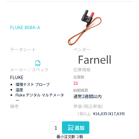
FLUKE 80BK-A
FLUKE
在庫数
21
環境テスト プローブ
温度
納期概算
Fluke デジタル マルチメータ
通常2週間以内
ー
1個以上
¥16,035（¥17,639）
追加
最小注文数：1個