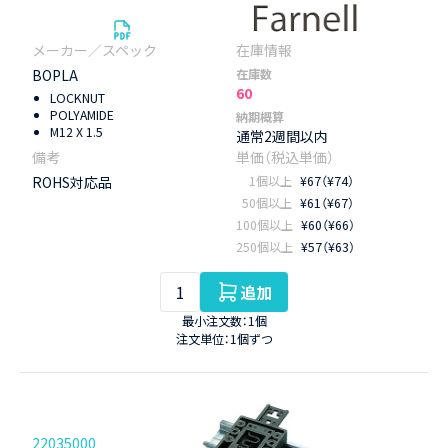
BOPLA
在庫数
60
LOCKNUT
POLYAMIDE
納期概算
M12 X 1.5
通常2週間以内
ROHS対応品
1個以上
¥67（¥74）
50個以上
¥61（¥67）
100個以上
¥60（¥66）
250個以上
¥57（¥63）
追加
最小注文数：1個
注文単位：1個ずつ
22035000