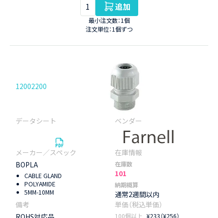
追加
最小注文数：1個
注文単位：1個ずつ
12002200
BOPLA
在庫数
101
CABLE GLAND
POLYAMIDE
納期概算
5MM-10MM
通常2週間以内
ROHS対応品
100個以上
¥233（¥256）