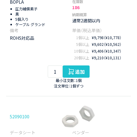
BOPLA
在庫数
186
圧力補償素子
黒
納期概算
5個入り
通常2週間以内
ケーブル グランド
ROHS対応品
1個以上
¥9,798（¥10,778）
5個以上
¥9,602（¥10,562）
10個以上
¥9,406（¥10,347）
20個以上
¥9,210（¥10,131）
追加
最小注文数：1個
注文単位：1個ずつ
52090100