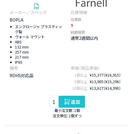
BOPLA
在庫数
9
エンクロージャ プラスティッ
ク製
納期概算
ウォール マウント
通常2週間以内
ABS
132 mm
257 mm
217 mm
IP65
ROHS対応品
1個以上
¥15,377（¥16,915）
5個以上
¥13,905（¥15,296）
10個以上
¥13,627（¥14,990）
追加
最小注文数：1個
注文単位：1個ずつ