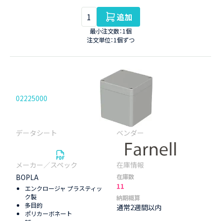
追加
最小注文数：1個
注文単位：1個ずつ
02225000
BOPLA
在庫数
11
エンクロージャ プラスティッ
ク製
納期概算
多目的
通常2週間以内
ポリカーボネート