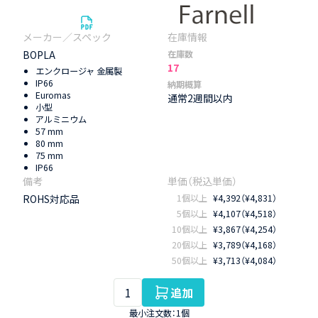
BOPLA
在庫数
17
エンクロージャ 金属製
IP66
納期概算
Euromas
通常2週間以内
小型
アルミニウム
57 mm
80 mm
75 mm
IP66
ROHS対応品
1個以上
¥4,392（¥4,831）
5個以上
¥4,107（¥4,518）
10個以上
¥3,867（¥4,254）
20個以上
¥3,789（¥4,168）
50個以上
¥3,713（¥4,084）
追加
最小注文数：1個