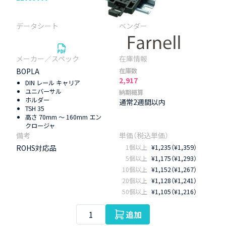
BOPLA
在庫数
2,917
DIN レール キャリア
ユニバーサル
納期概算
ホルダー
通常2週間以内
TSH 35
高さ 70mm ～ 160mm エン
クロージャ
ROHS対応品
1個以上
¥1,235（¥1,359）
5個以上
¥1,175（¥1,293）
10個以上
¥1,152（¥1,267）
20個以上
¥1,128（¥1,241）
50個以上
¥1,105（¥1,216）
追加