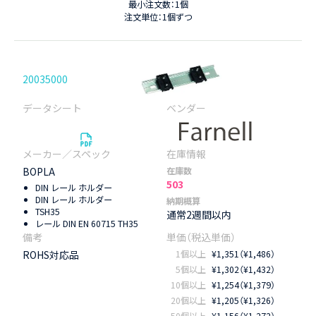
最小注文数：1個
注文単位：1個ずつ
20035000
BOPLA
在庫数
503
DIN レール ホルダー
DIN レール ホルダー
納期概算
TSH35
通常2週間以内
レール DIN EN 60715 TH35
ROHS対応品
1個以上
¥1,351（¥1,486）
5個以上
¥1,302（¥1,432）
10個以上
¥1,254（¥1,379）
20個以上
¥1,205（¥1,326）
50個以上
¥1,156（¥1,272）