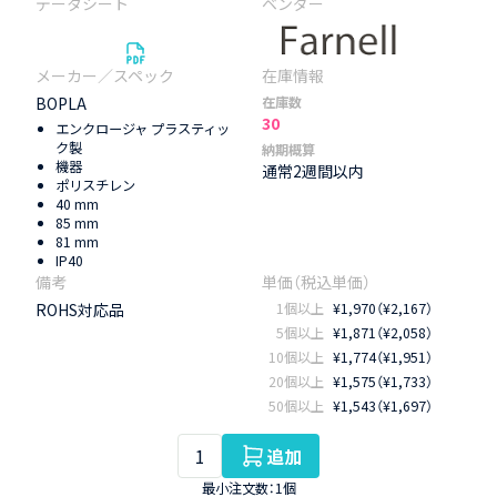
BOPLA
在庫数
30
エンクロージャ プラスティッ
ク製
納期概算
機器
通常2週間以内
ポリスチレン
40 mm
85 mm
81 mm
IP40
ROHS対応品
1個以上
¥1,970（¥2,167）
5個以上
¥1,871（¥2,058）
10個以上
¥1,774（¥1,951）
20個以上
¥1,575（¥1,733）
50個以上
¥1,543（¥1,697）
追加
最小注文数：1個