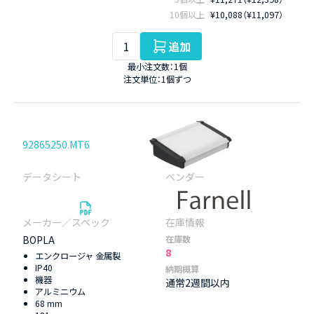
10個以上
¥10,088（¥11,097）
追加
最小注文数：1個
注文単位：1個ずつ
92865250.MT6
BOPLA
在庫数
8
エンクロージャ 金属製
IP40
納期概算
機器
通常2週間以内
アルミニウム
68 mm