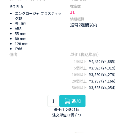
BOPLA
在庫数
11
エンクロージャ プラスティッ
ク製
納期概算
多目的
通常2週間以内
ABS
55 mm
80 mm
120 mm
IP66
1個以上
¥4,450（¥4,895）
5個以上
¥3,926（¥4,319）
10個以上
¥3,890（¥4,279）
20個以上
¥3,787（¥4,166）
50個以上
¥3,685（¥4,054）
追加
最小注文数：1個
注文単位：1個ずつ