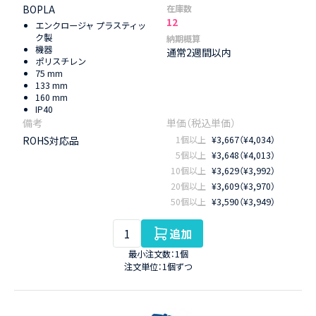
BOPLA
在庫数
12
エンクロージャ プラスティッ
ク製
納期概算
機器
通常2週間以内
ポリスチレン
75 mm
133 mm
160 mm
IP40
ROHS対応品
1個以上
¥3,667（¥4,034）
5個以上
¥3,648（¥4,013）
10個以上
¥3,629（¥3,992）
20個以上
¥3,609（¥3,970）
50個以上
¥3,590（¥3,949）
追加
最小注文数：1個
注文単位：1個ずつ