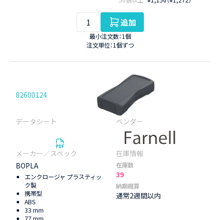
追加
最小注文数：1個
注文単位：1個ずつ
82600124
BOPLA
在庫数
39
エンクロージャ プラスティッ
ク製
納期概算
携帯型
通常2週間以内
ABS
33 mm
77 mm