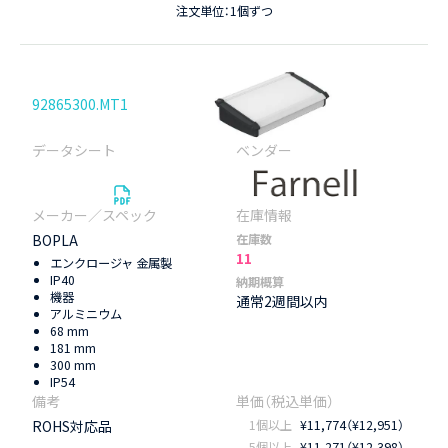
注文単位：1個ずつ
92865300.MT1
BOPLA
在庫数
11
エンクロージャ 金属製
IP40
納期概算
機器
通常2週間以内
アルミニウム
68 mm
181 mm
300 mm
IP54
ROHS対応品
1個以上
¥11,774（¥12,951）
5個以上
¥11,271（¥12,398）