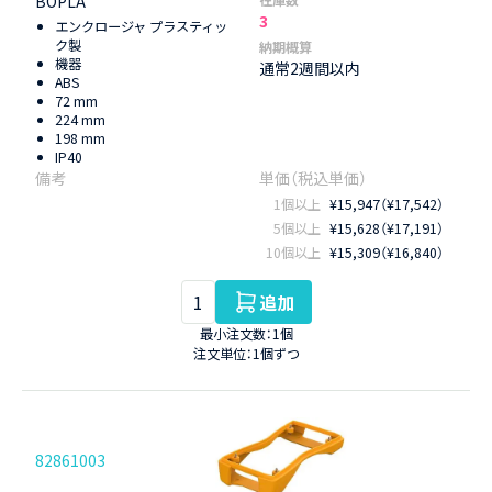
BOPLA
在庫数
3
エンクロージャ プラスティッ
ク製
納期概算
機器
通常2週間以内
ABS
72 mm
224 mm
198 mm
IP40
1個以上
¥15,947（¥17,542）
5個以上
¥15,628（¥17,191）
10個以上
¥15,309（¥16,840）
追加
最小注文数：1個
注文単位：1個ずつ
82861003