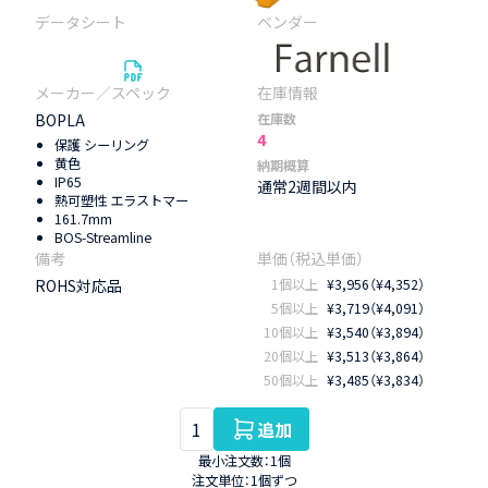
BOPLA
在庫数
4
保護 シーリング
黄色
納期概算
IP65
通常2週間以内
熱可塑性 エラストマー
161.7mm
BOS-Streamline
ROHS対応品
1個以上
¥3,956（¥4,352）
5個以上
¥3,719（¥4,091）
10個以上
¥3,540（¥3,894）
20個以上
¥3,513（¥3,864）
50個以上
¥3,485（¥3,834）
追加
最小注文数：1個
注文単位：1個ずつ