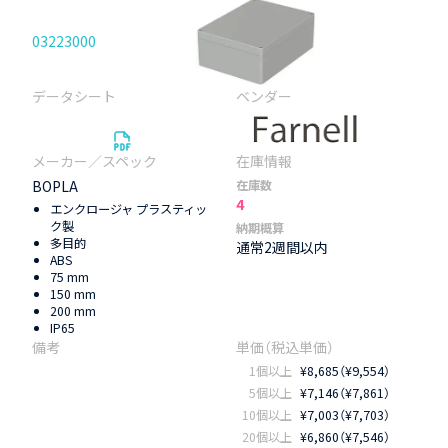
03223000
BOPLA
在庫数
4
エンクロージャ プラスティッ
ク製
納期概算
多目的
通常2週間以内
ABS
75 mm
150 mm
200 mm
IP65
1個以上
¥8,685（¥9,554）
5個以上
¥7,146（¥7,861）
10個以上
¥7,003（¥7,703）
20個以上
¥6,860（¥7,546）