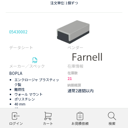
注文単位：1個ずつ
05430002
BOPLA
在庫数
21
エンクロージャ プラスティッ
ク製
納期概算
難燃性
通常2週間以内
ウォール マウント
ポリスチレン
40 mm
65 mm
120 mm
IP40
ログイン
カート
お見積依頼
検索