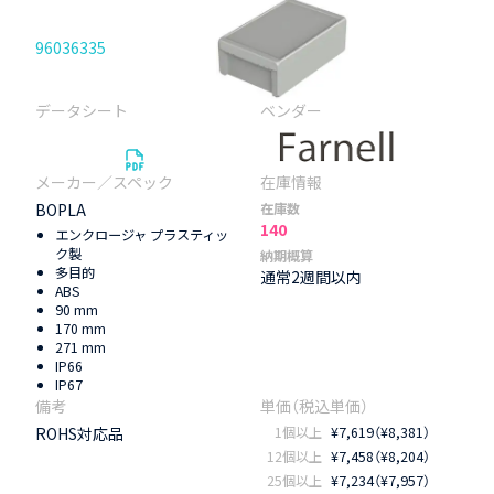
96036335
BOPLA
在庫数
140
エンクロージャ プラスティッ
ク製
納期概算
多目的
通常2週間以内
ABS
90 mm
170 mm
271 mm
IP66
IP67
ROHS対応品
1個以上
¥7,619（¥8,381）
12個以上
¥7,458（¥8,204）
25個以上
¥7,234（¥7,957）