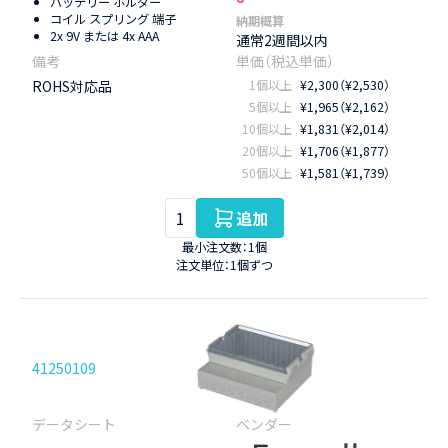
バッテリー ホルダー
コイル スプリング 端子
納期概算
2x 9V または 4x AAA
通常2週間以内
ROHS対応品
1個以上
¥2,300（¥2,530）
5個以上
¥1,965（¥2,162）
10個以上
¥1,831（¥2,014）
20個以上
¥1,706（¥1,877）
50個以上
¥1,581（¥1,739）
追加
最小注文数：1個
注文単位：1個ずつ
41250109