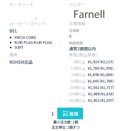
-
BEL
在庫数
6
PATCH CORD
RJ45 PLUG-RJ45 PLUG
納期概算
9.8FT
通常2週間以内
ROHS対応品
1個以上
¥1,923（¥2,115）
10個以上
¥1,760（¥1,936）
25個以上
¥1,696（¥1,866）
50個以上
¥1,605（¥1,766）
100個以上
¥1,561（¥1,717）
250個以上
¥1,489（¥1,638）
500個以上
¥1,452（¥1,597）
追加
最小注文数：1個
注文単位：1個ずつ