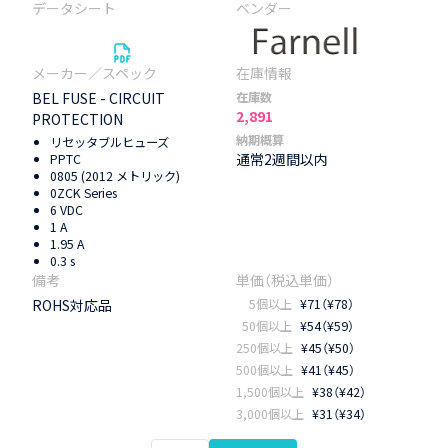
BEL FUSE - CIRCUIT
在庫数
2,891
PROTECTION
納期概算
リセッタブルヒューズ
通常2週間以内
PPTC
0805 (2012 メトリック)
0ZCK Series
6 VDC
1 A
1.95 A
0.3 s
ROHS対応品
5個以上
¥71（¥78）
50個以上
¥54（¥59）
250個以上
¥45（¥50）
500個以上
¥41（¥45）
1,500個以上
¥38（¥42）
3,000個以上
¥31（¥34）