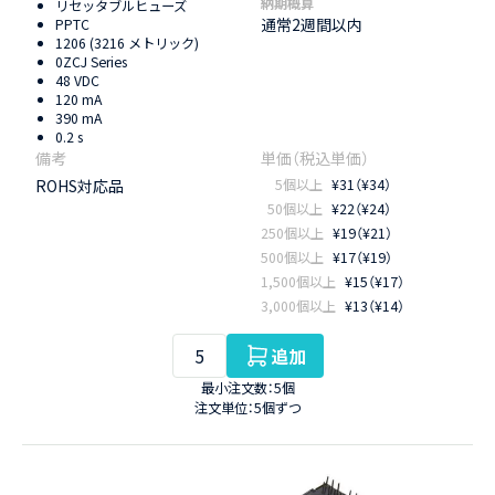
納期概算
リセッタブルヒューズ
通常2週間以内
PPTC
1206 (3216 メトリック)
0ZCJ Series
48 VDC
120 mA
390 mA
0.2 s
ROHS対応品
5個以上
¥31（¥34）
50個以上
¥22（¥24）
250個以上
¥19（¥21）
500個以上
¥17（¥19）
1,500個以上
¥15（¥17）
3,000個以上
¥13（¥14）
追加
最小注文数：5個
注文単位：5個ずつ