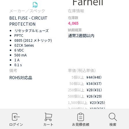
BEL FUSE - CIRCUIT
在庫数
4,065
PROTECTION
納期概算
リセッタブルヒューズ
通常2週間以内
PPTC
0805 (2012 メトリック)
0ZCK Series
6 VDC
500 mA
1 A
0.1 s
ROHS対応品
5個以上
¥44（¥48）
50個以上
¥34（¥37）
250個以上
¥28（¥31）
500個以上
¥26（¥29）
1,500個以上
¥23（¥25）
3,000個以上
¥19（¥21）
追加
ログイン
カート
お見積依頼
検索