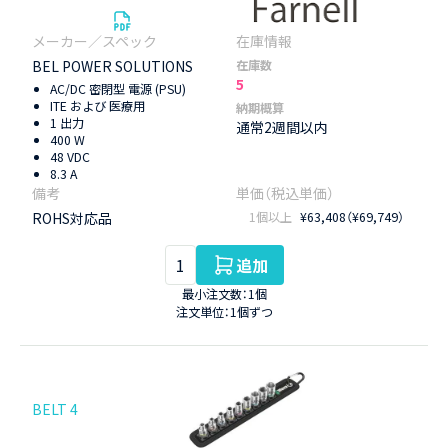
BEL POWER SOLUTIONS
在庫数
5
AC/DC 密閉型 電源 (PSU)
ITE および 医療用
納期概算
1 出力
通常2週間以内
400 W
48 VDC
8.3 A
ROHS対応品
1個以上
¥63,408（¥69,749）
追加
最小注文数：1個
注文単位：1個ずつ
BELT 4