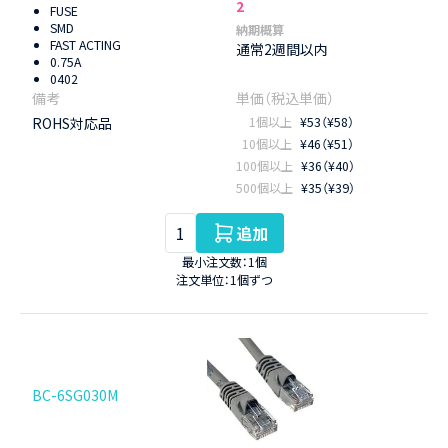
2
FUSE
SMD
納期概算
FAST ACTING
通常2週間以内
0.75A
0402
ROHS対応品
1個以上
¥53（¥58）
10個以上
¥46（¥51）
100個以上
¥36（¥40）
500個以上
¥35（¥39）
追加
最小注文数：1個
注文単位：1個ずつ
BC-6SG030M