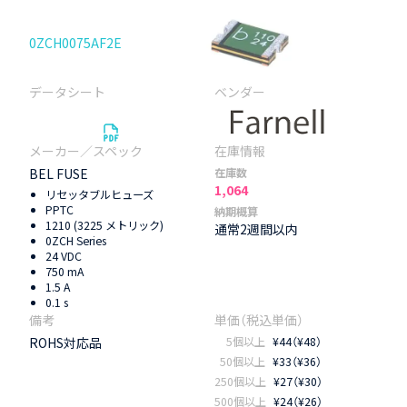
0ZCH0075AF2E
BEL FUSE
在庫数
1,064
リセッタブルヒューズ
PPTC
納期概算
1210 (3225 メトリック)
通常2週間以内
0ZCH Series
24 VDC
750 mA
1.5 A
0.1 s
ROHS対応品
5個以上
¥44（¥48）
50個以上
¥33（¥36）
250個以上
¥27（¥30）
500個以上
¥24（¥26）