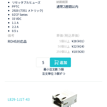
納期概算
リセッタブルヒューズ
通常2週間以内
PPTC
2920 (7351 メトリック)
0ZCF Series
33 VDC
1.1 A
2.2 A
0.5 s
ROHS対応品
5個以上
¥28（¥31）
50個以上
¥22（¥24）
250個以上
¥18（¥20）
追加
最小注文数：5個
注文単位：5個ずつ
L829-1J1T-43