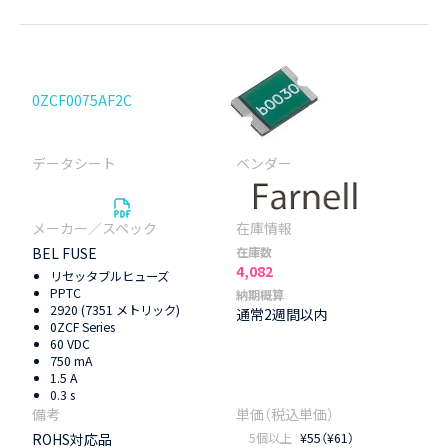
0ZCF0075AF2C
BEL FUSE
在庫数
4,082
リセッタブルヒューズ
PPTC
納期概算
2920 (7351 メトリック)
通常2週間以内
0ZCF Series
60 VDC
750 mA
1.5 A
0.3 s
ROHS対応品
5個以上
¥55（¥61）