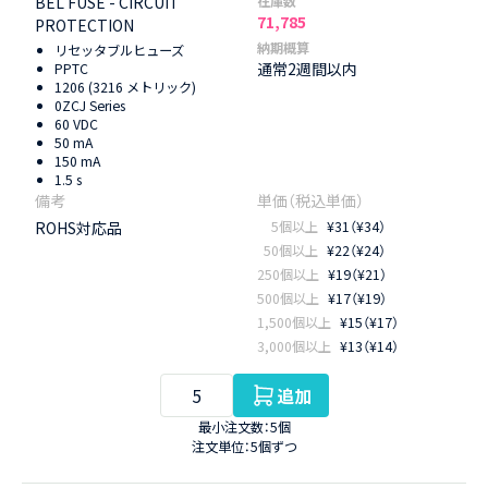
BEL FUSE - CIRCUIT
在庫数
71,785
PROTECTION
納期概算
リセッタブルヒューズ
通常2週間以内
PPTC
1206 (3216 メトリック)
0ZCJ Series
60 VDC
50 mA
150 mA
1.5 s
ROHS対応品
5個以上
¥31（¥34）
50個以上
¥22（¥24）
250個以上
¥19（¥21）
500個以上
¥17（¥19）
1,500個以上
¥15（¥17）
3,000個以上
¥13（¥14）
追加
最小注文数：5個
注文単位：5個ずつ