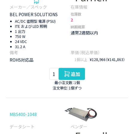
BEL POWER SOLUTIONS
在庫数
2
AC/DC 密閉型 電源 (PSU)
ITE および LED 照明
納期概算
1 出力
通常2週間以内
750 W
24 VDC
31.2 A
ROHS対応品
1個以上
¥128,966（¥141,863）
追加
最小注文数：1個
注文単位：1個ずつ
MBS400-1048