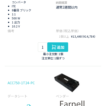
コンバータ
納期概算
ITE
通常2週間以内
8番目 ブリック
1:1
500 W
1 出力
10.2 V
1個以上
¥13,440（¥14,784）
追加
最小注文数：1個
注文単位：1個ずつ
ACC750-1T24-PC