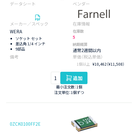
WERA
在庫数
5
ソケット セット
差込角 1/4 インチ
納期概算
9部品
通常2週間以内
1個以上
¥10,462（¥11,508）
追加
最小注文数：1個
注文単位：1個ずつ
0ZCK0100FF2E