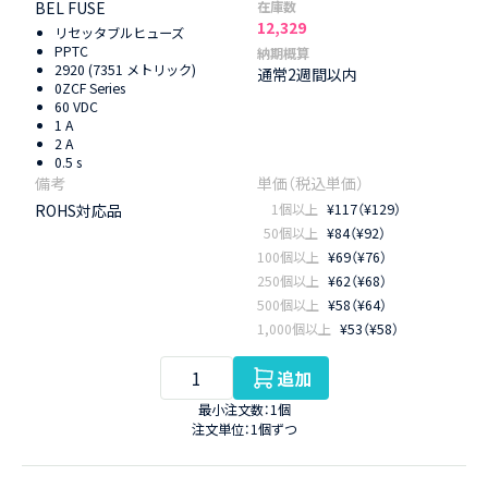
BEL FUSE
在庫数
12,329
リセッタブルヒューズ
PPTC
納期概算
2920 (7351 メトリック)
通常2週間以内
0ZCF Series
60 VDC
1 A
2 A
0.5 s
ROHS対応品
1個以上
¥117（¥129）
50個以上
¥84（¥92）
100個以上
¥69（¥76）
250個以上
¥62（¥68）
500個以上
¥58（¥64）
1,000個以上
¥53（¥58）
追加
最小注文数：1個
注文単位：1個ずつ