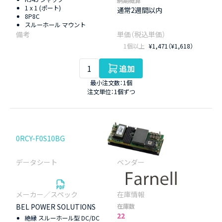
納期概算
1 x 1 (ポート)
通常2週間以内
8P8C
スルーホール マウント
1個以上
¥1,471（¥1,618）
追加
最小注文数：1個
注文単位：1個ずつ
0RCY-F0S10BG
BEL POWER SOLUTIONS
在庫数
22
絶縁 スルーホール型 DC/DC