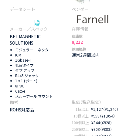
BEL MAGNETIC
在庫数
8,212
SOLUTIONS
納期概算
モジュラー コネクタ
通常2週間以内
ICM
1Gbase-T
低背タイプ
タブ アップ
RJ45 ジャック
1 x 1 (ポート)
8P8C
Cat5e
スルーホール マウント
ROHS対応品
1個以上
¥1,127（¥1,240）
10個以上
¥958（¥1,054）
100個以上
¥844（¥928）
250個以上
¥803（¥883）
500個以上
¥797（¥877）