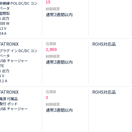
15
非絶縁 POL DC/DC コン
バータ
納期概算
密閉型
通常2週間以内
1 出力
288 W
12 V
24 A
FATRONIX
在庫数
ROHS対応品
2,950
プラグ イン DC/DC コン
バータ
納期概算
USB チャージャー
通常2週間以内
ITE
1 出力
5 V
2.1 A
FATRONIX
在庫数
ROHS対応品
3
電源 付属品
取付 ポッド
納期概算
USB チャージャー
通常2週間以内