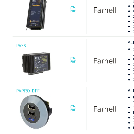
AL
PV3S
AL
PVPRO-DFF