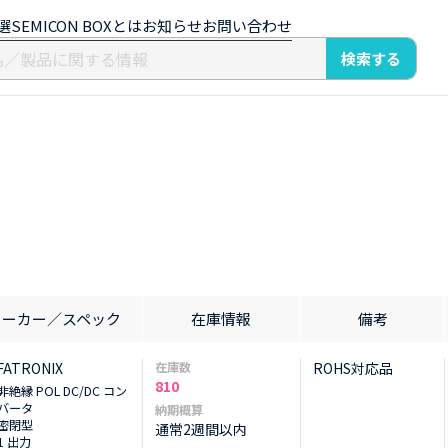
選
SEMICON BOXとは
お知らせ
お問い合わせ
検索する
メーカー／スペック
在庫情報
備考
FATRONIX
在庫数
ROHS対応品
810
非絶縁 POL DC/DC コン
バータ
納期概算
密閉型
通常2週間以内
1 出力