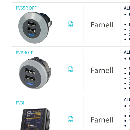
PV65R DFF
AL
AL
PVPRO-D
AL
PV3I