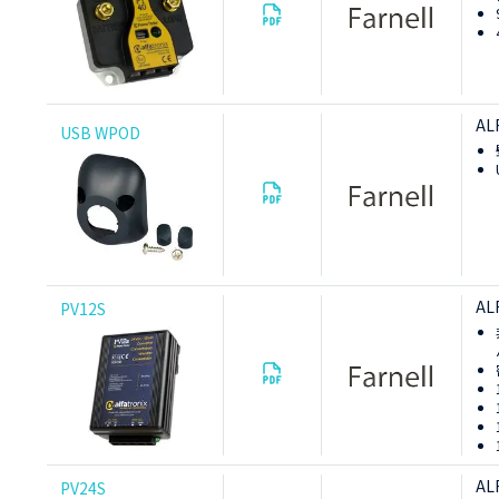
AL
USB WPOD
AL
PV12S
AL
PV24S