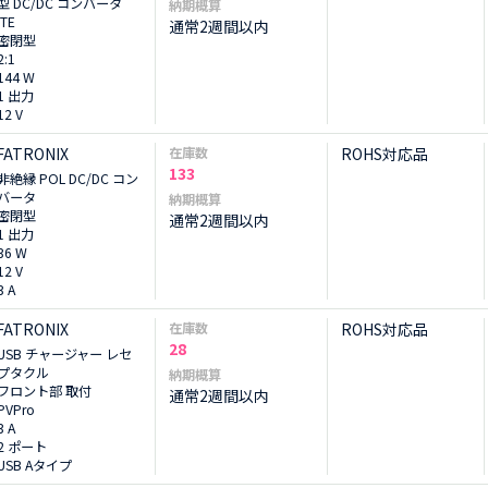
型 DC/DC コンバータ
納期概算
ITE
通常2週間以内
密閉型
2:1
144 W
1 出力
12 V
FATRONIX
在庫数
ROHS対応品
133
非絶縁 POL DC/DC コン
バータ
納期概算
密閉型
通常2週間以内
1 出力
36 W
12 V
3 A
FATRONIX
在庫数
ROHS対応品
28
USB チャージャー レセ
プタクル
納期概算
フロント部 取付
通常2週間以内
PVPro
3 A
2 ポート
USB Aタイプ