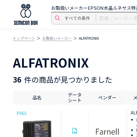
お取扱いメーカー
EPSON水晶
ルネサス特
トップページ
お取扱いメーカー
ALFATRONIX
ALFATRONIX
36
件の商品が見つかりました
データ
品名
ベンダー
シート
AL
PV6S