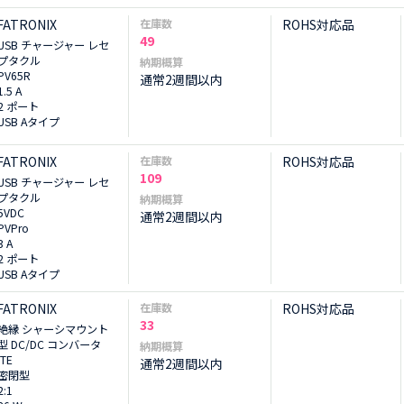
FATRONIX
在庫数
ROHS対応品
49
USB チャージャー レセ
プタクル
納期概算
PV65R
通常2週間以内
1.5 A
2 ポート
USB Aタイプ
FATRONIX
在庫数
ROHS対応品
109
USB チャージャー レセ
プタクル
納期概算
5VDC
通常2週間以内
PVPro
3 A
2 ポート
USB Aタイプ
FATRONIX
在庫数
ROHS対応品
33
絶縁 シャーシマウント
型 DC/DC コンバータ
納期概算
ITE
通常2週間以内
密閉型
2:1