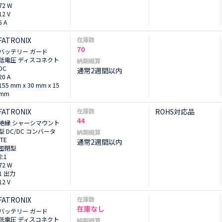
72 W
12 V
6 A
FATRONIX
在庫数
70
バッテリー ガード
低電圧 ディスコネクト
納期概算
DC
通常2週間以内
20 A
155 mm x 30 mm x 15
mm
FATRONIX
在庫数
ROHS対応品
44
絶縁 シャーシマウント
型 DC/DC コンバータ
納期概算
ITE
通常2週間以内
密閉型
2:1
72 W
1 出力
12 V
FATRONIX
在庫数
在庫なし
バッテリー ガード
低電圧 ディスコネクト
納期概算