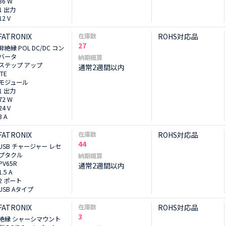
36 W
1 出力
12 V
FATRONIX
在庫数
ROHS対応品
27
非絶縁 POL DC/DC コン
バータ
納期概算
ステップ アップ
通常2週間以内
ITE
モジュール
1 出力
72 W
24 V
3 A
FATRONIX
在庫数
ROHS対応品
44
USB チャージャー レセ
プタクル
納期概算
PV65R
通常2週間以内
1.5 A
2 ポート
USB Aタイプ
FATRONIX
在庫数
ROHS対応品
3
絶縁 シャーシマウント