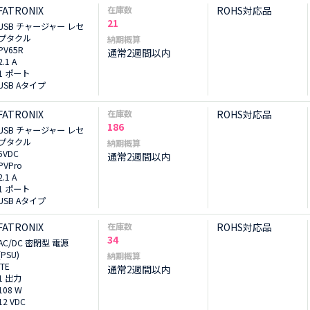
FATRONIX
在庫数
ROHS対応品
21
USB チャージャー レセ
プタクル
納期概算
PV65R
通常2週間以内
2.1 A
1 ポート
USB Aタイプ
FATRONIX
在庫数
ROHS対応品
186
USB チャージャー レセ
プタクル
納期概算
5VDC
通常2週間以内
PVPro
2.1 A
1 ポート
USB Aタイプ
FATRONIX
在庫数
ROHS対応品
34
AC/DC 密閉型 電源
(PSU)
納期概算
ITE
通常2週間以内
1 出力
108 W
12 VDC