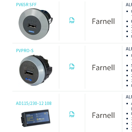
PV65R SFF
AL
AL
PVPRO-S
AL
AD115/230-12 108