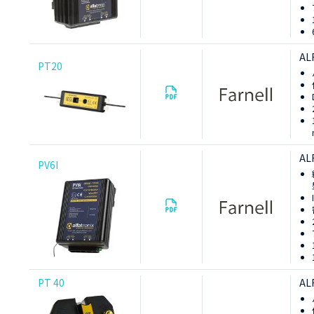
AL
PT20
AL
PV6I
PT 40
AL