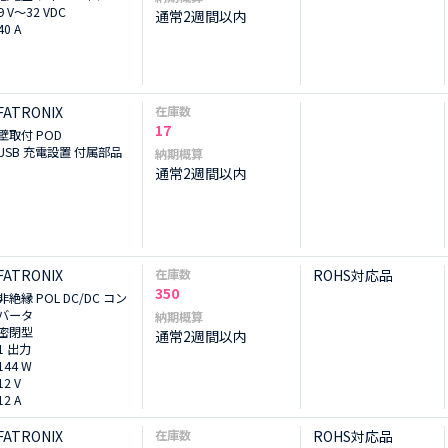
9 V～32 VDC
通常2週間以内
40 A
FATRONIX
在庫数
17
壁取付 POD
USB 充電設置 付属部品
納期概算
通常2週間以内
FATRONIX
在庫数
ROHS対応品
350
非絶縁 POL DC/DC コン
バータ
納期概算
密閉型
通常2週間以内
1 出力
144 W
12 V
12 A
FATRONIX
在庫数
ROHS対応品