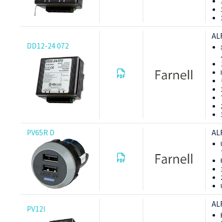
AL
DD12-24 072
AL
PV65R D
AL
PV12I