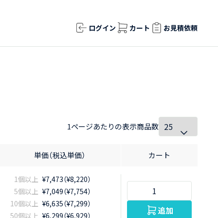
ログイン
カート
お見積依頼
1ページあたりの表示商品数
単価（税込単価）
カート
1個以上
¥7,473（¥8,220）
5個以上
¥7,049（¥7,754）
10個以上
¥6,635（¥7,299）
追加
50個以上
¥6,299（¥6,929）